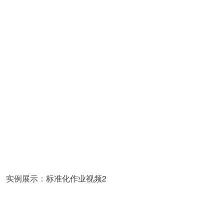
实例展示：标准化作业视频2