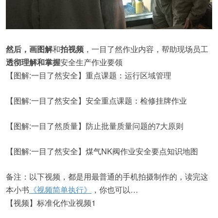
然后，画图解
和
拍视频
，一目了然作业内容，帮助现场员工
透彻理解和掌握
安全生产作业要领
【图解:一目了然安全】重点课题：运行区域管理
【图解:一目了然安全】安全重点课题：检修挂牌作业
【图解:一目了然质量】防止批量质量问题的7大原则
【图解:一目了然安全】煤气NK阀作业安全要点知识地图
备注：以下视频，都是用最普通的手机拍摄制作的，读完这
本小书
《视频简单执行》
，你也可以…
【视频】标准化作业视频1