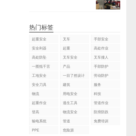
热门标签
起重安全
叉车
手部安全
安全利器
起重
高处作业
高处防坠
叉车安全
叉车撞人
一图抵千言
产品
手部防护
工地安全
一目了然设计
劳动防护
安全刀具
建筑
服务
物流
用电安全
科技
起重作业
逃生工具
管道作业
登高
物流安全
防滑防跌
输电系统
管道
免费培训
PPE
危险源