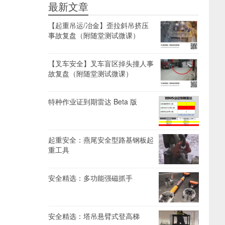
最新文章
【起重吊运/冶金】歪拉斜吊挤压
事故复盘（附随堂测试微课）
【叉车安全】叉车盲区掉头撞人事
故复盘（附随堂测试微课）
特种作业证到期雷达 Beta 版
起重安全：燕尾安全型路基钢板起
重工具
安全精选：多功能强磁抓手
安全精选：塔吊悬臂式登高梯