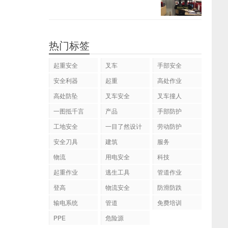
热门标签
起重安全
叉车
手部安全
安全利器
起重
高处作业
高处防坠
叉车安全
叉车撞人
一图抵千言
产品
手部防护
工地安全
一目了然设计
劳动防护
安全刀具
建筑
服务
物流
用电安全
科技
起重作业
逃生工具
管道作业
登高
物流安全
防滑防跌
输电系统
管道
免费培训
PPE
危险源