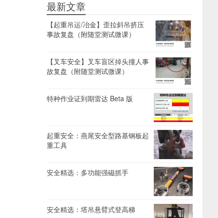
最新文章
【起重吊运/冶金】歪拉斜吊挤压
事故复盘（附随堂测试微课）
【叉车安全】叉车盲区掉头撞人事
故复盘（附随堂测试微课）
特种作业证到期雷达 Beta 版
起重安全：燕尾安全型路基钢板起
重工具
安全精选：多功能强磁抓手
安全精选：塔吊悬臂式登高梯