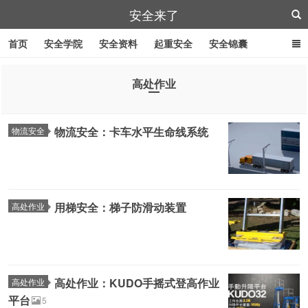
安全来了
首页
安全学院
安全资料
起重安全
安全锦囊
叉车安全
管道作业
特殊工具
安全刀具
紧急逃生
高处作业
劳防用品
物流安全：卡车水平生命线系统
物流安全
用梯安全：梯子防滑动装置
高处作业
高处作业：KUDO手摇式登高作业
高处作业
平台
5