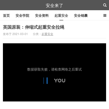
安全来了
首页
安全学院
安全资料
起重安全
安全锦囊
叉车安全
管道作业
特殊工具
安全刀具
紧急逃生
英国原装：伸缩式起重安全拉绳
发布于 2021-03-01
分类：
起重安全
劳防用品