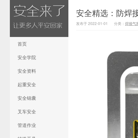
安全精选：防焊
发布于 2022-01-01
分类：
焊接气
首页
安全学院
安全资料
起重安全
安全锦囊
叉车安全
管道作业