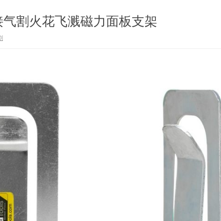
接气割火花飞溅磁力面板支架
割