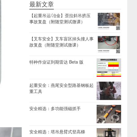
最新文章
【起重吊运/冶金】歪拉斜吊挤压
事故复盘（附随堂测试微课）
【叉车安全】叉车盲区掉头撞人事
故复盘（附随堂测试微课）
特种作业证到期雷达 Beta 版
起重安全：燕尾安全型路基钢板起
重工具
安全精选：多功能强磁抓手
安全精选：塔吊悬臂式登高梯