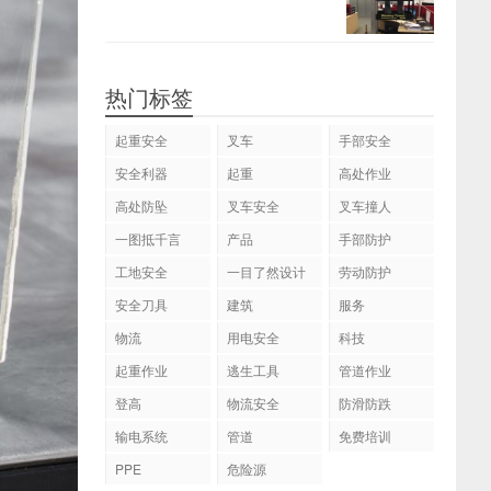
热门标签
起重安全
叉车
手部安全
安全利器
起重
高处作业
高处防坠
叉车安全
叉车撞人
一图抵千言
产品
手部防护
工地安全
一目了然设计
劳动防护
安全刀具
建筑
服务
物流
用电安全
科技
起重作业
逃生工具
管道作业
登高
物流安全
防滑防跌
输电系统
管道
免费培训
PPE
危险源