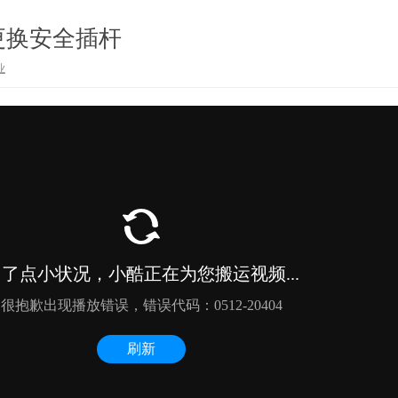
更换安全插杆
业