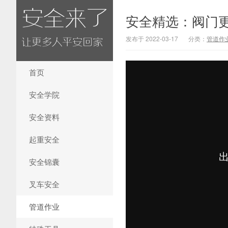
安全精选：阀门
发布于 2022-03-17
分类：
管道作
首页
安全学院
安全资料
起重安全
安全锦囊
叉车安全
管道作业