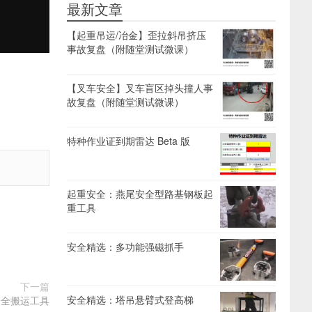
最新文章
【起重吊运/冶金】歪拉斜吊挤压
事故复盘（附随堂测试微课）
【叉车安全】叉车盲区掉头撞人事
故复盘（附随堂测试微课）
特种作业证到期雷达 Beta 版
起重安全：燕尾安全型路基钢板起
重工具
安全精选：多功能强磁抓手
下一篇
安全精选：塔吊悬臂式登高梯
安全搬运工具