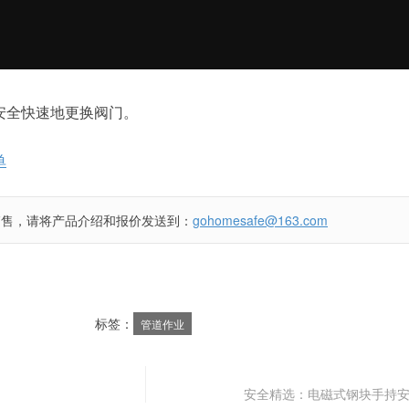
安全快速地更换阀门。
单
销售，请将产品介绍和报价发送到：
gohomesafe@163.com
标签：
管道作业
安全精选：电磁式钢块手持