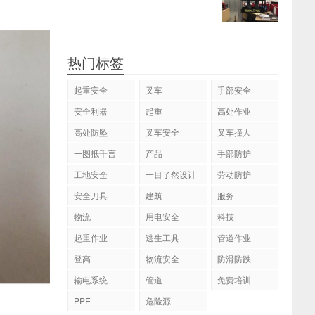
热门标签
起重安全
叉车
手部安全
安全利器
起重
高处作业
高处防坠
叉车安全
叉车撞人
一图抵千言
产品
手部防护
工地安全
一目了然设计
劳动防护
安全刀具
建筑
服务
物流
用电安全
科技
起重作业
逃生工具
管道作业
登高
物流安全
防滑防跌
输电系统
管道
免费培训
PPE
危险源