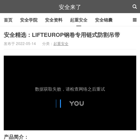
安全来了
首页
安全学院
安全资料
起重安全
安全锦囊
叉车安全
管道作业
特殊工具
安全刀具
紧急逃生
安全精选：LIFTEUROP钢卷专用链式防割吊带
发布于 2022-05-14
分类：
起重安全
劳防用品
产品简介：