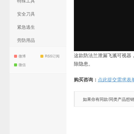
特殊工具
安全刀具
紧急逃生
劳防用品
这款防法兰泄漏飞溅可视器
微博
RSS订阅
除隐患。
微信
购买咨询：
点此提交需求表
如果你有同款/同类产品想