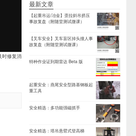
最新文章
【起重吊运/冶金】歪拉斜吊挤压
事故复盘（附随堂测试微课）
【叉车安全】叉车盲区掉头撞人事
故复盘（附随堂测试微课）
及时修复消
特种作业证到期雷达 Beta 版
起重安全：燕尾安全型路基钢板起
重工具
安全精选：多功能强磁抓手
安全精选：塔吊悬臂式登高梯