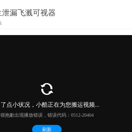
兰泄漏飞溅可视器
业