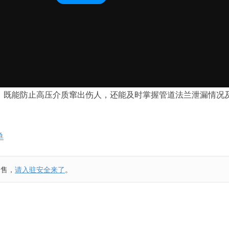
，既能防止高压介质窜出伤人，还能及时掌握管道法兰泄漏情况
单
销售，
请入驻安全来了
。