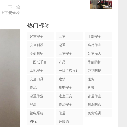
下一篇
车上下安全梯
热门标签
起重安全
叉车
手部安全
安全利器
起重
高处作业
高处防坠
叉车安全
叉车撞人
一图抵千言
产品
手部防护
工地安全
一目了然设计
劳动防护
安全刀具
建筑
服务
物流
用电安全
科技
起重作业
逃生工具
管道作业
登高
物流安全
防滑防跌
输电系统
管道
免费培训
PPE
危险源