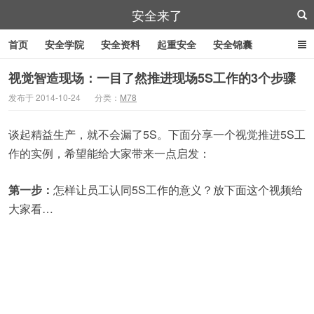
安全来了
首页
安全学院
安全资料
起重安全
安全锦囊
叉车安全
管道作业
特殊工具
安全刀具
紧急逃生
视觉智造现场：一目了然推进现场5S工作的3个步骤
发布于 2014-10-24
分类：
M78
劳防用品
谈起精益生产，就不会漏了5S。下面分享一个视觉推进5S工
作的实例，希望能给大家带来一点启发：
第一步：
怎样让员工认同5S工作的意义？放下面这个视频给
大家看…