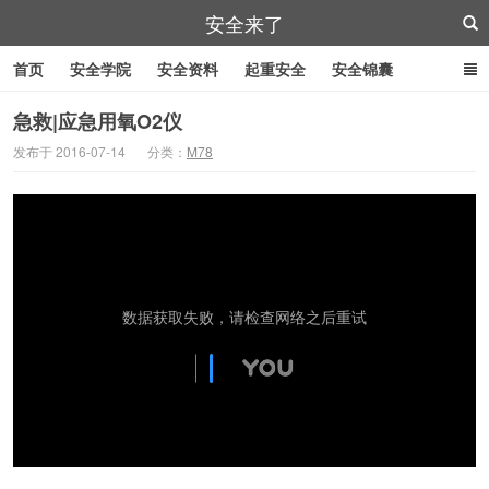
安全来了
首页
安全学院
安全资料
起重安全
安全锦囊
叉车安全
管道作业
特殊工具
安全刀具
紧急逃生
急救|应急用氧O2仪
发布于 2016-07-14
分类：
M78
劳防用品