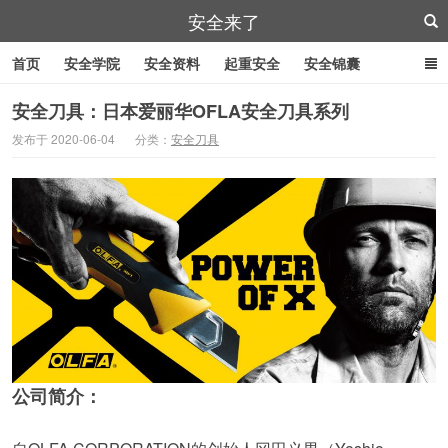
安全来了
首页
安全学院
安全资料
起重安全
安全锦囊
叉车安全
管道作业
特殊工具
安全刀具
紧急逃生
安全刀具：日本爱丽华OFLA安全刀具系列
发布于 2020-06-04
分类：
安全刀具
劳防用品
公司简介：