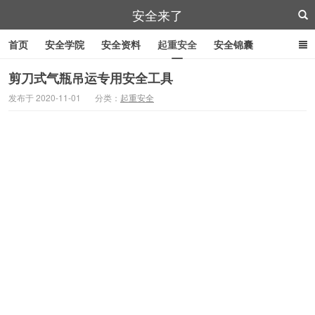
安全来了
首页
安全学院
安全资料
起重安全
安全锦囊
叉车安全
管道作业
特殊工具
安全刀具
紧急逃生
剪刀式气瓶吊运专用安全工具
发布于 2020-11-01
分类：
起重安全
劳防用品