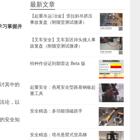
最新文章
【起重吊运/冶金】歪拉斜吊挤压
事故复盘（附随堂测试微课）
学习掌握并
【叉车安全】叉车盲区掉头撞人事
故复盘（附随堂测试微课）
特种作业证到期雷达 Beta 版
讨其中的
起重安全：燕尾安全型路基钢板起
重工具
法论，以
安全精选：多功能强磁抓手
的安全知
安全精选：塔吊悬臂式登高梯