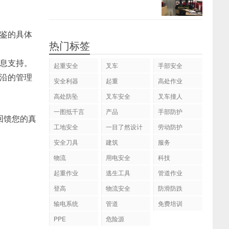
鉴的具体
热门标签
息支持。
起重安全
叉车
手部安全
沿的管理
安全利器
起重
高处作业
高处防坠
叉车安全
叉车撞人
一图抵千言
产品
手部防护
回馈您的真
工地安全
一目了然设计
劳动防护
安全刀具
建筑
服务
物流
用电安全
科技
起重作业
逃生工具
管道作业
登高
物流安全
防滑防跌
输电系统
管道
免费培训
PPE
危险源