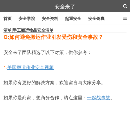
安全来了
首页
安全学院
安全资料
起重安全
安全锦囊
清单|手工搬运物品安全清单
叉车安全
管道作业
特殊工具
安全刀具
紧急逃生
Q:如何避免搬运作业引发受伤和安全事故？
劳防用品
安全来了团队精选了以下对策，供你参考：
1.
美国搬运作业安全视频
如果你有更好的解决方案，欢迎留言与大家分享。
如果你是商家，想商务合作，请点这里：
一起战事故
。