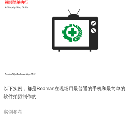
以下实例，都是Redman在现场用最普通的手机和最简单的
软件拍摄制作的
实例参考